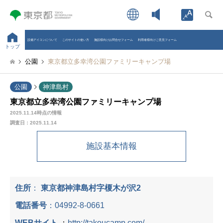
Open toolb
設備アイコンについて
このサイトの使い方
施設様向けお問合せフォーム
利用者様向けご意見フォーム
トップ
公園
東京都立多幸湾公園ファミリーキャンプ場
公園
神津島村
東京都立多幸湾公園ファミリーキャンプ場
2025.11.14時点の情報
調査日：
2025.11.14
施設基本情報
住所
：
東京都神津島村字榎木が沢2
電話番号
：
04992-8-0661
WEBサイト
：
http://takoucamp.com/