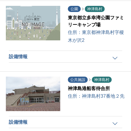
公園
神津島村
東京都立多幸湾公園ファミ
リーキャンプ場
住所：
東京都神津島村字榎
木が沢2
設備情報
公共施設
神津島村
神津島港船客待合所
住所：
神津島村37番地２先
設備情報