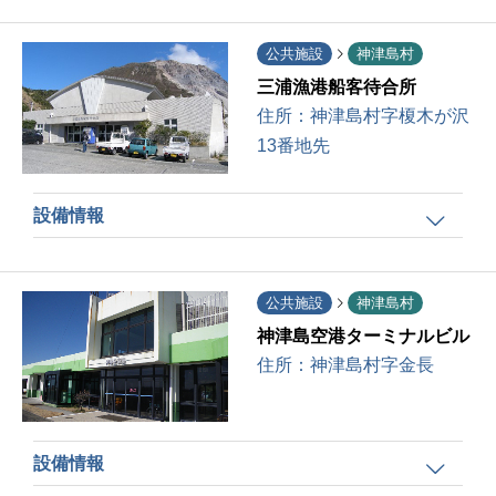
公共施設
神津島村
三浦漁港船客待合所
住所：
神津島村字榎木が沢
13番地先
設備情報
公共施設
神津島村
神津島空港ターミナルビル
住所：
神津島村字金長
設備情報