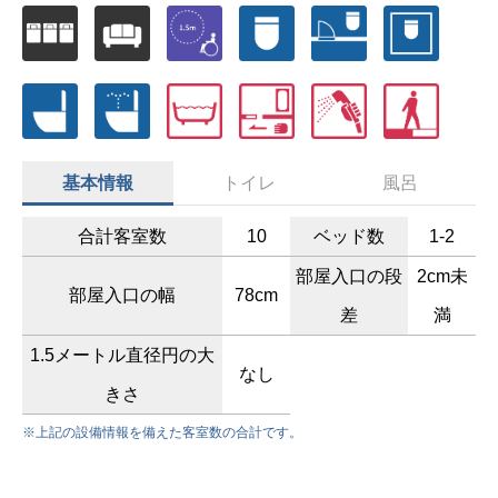
基本情報
トイレ
風呂
合計客室数
10
ベッド数
1-2
部屋入口の段
2cm未
部屋入口の幅
78cm
差
満
1.5メートル直径円の大
なし
きさ
※上記の設備情報を備えた客室数の合計です。