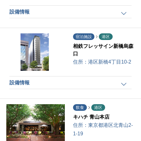
設備情報
宿泊施設
港区
相鉄フレッサイン新橋烏森
口
住所：
港区新橋4丁目10-2
設備情報
飲食
港区
キハチ 青山本店
住所：
東京都港区北青山2-
1-19