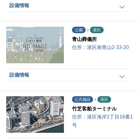
設備情報
公園
港区
青山葬儀所
住所：
港区南青山2-33-20
設備情報
公共施設
港区
竹芝客船ターミナル
住所：
港区海岸1丁目16番1
号