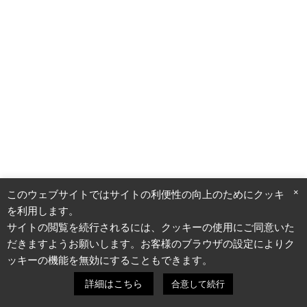
宿泊施設
港区
ザ・ビー赤坂見附
住所：
港区赤坂3-21-7
設備情報
飲食
港区
リストランテ濱﨑
×
このウェブサイトではサイトの利便性の向上のためにクッキー
住所：
東京都港区南青山4-
を利用します。
11-13
サイトの閲覧を続行されるには、クッキーの使用にご同意いた
だきますようお願いします。お客様のブラウザの設定によりク
ッキーの機能を無効にすることもできます。
設備情報
詳細はこちら
合意して続行