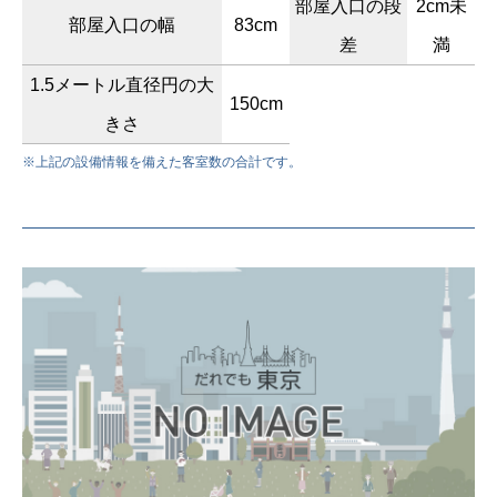
部屋入口の段
2cm未
部屋入口の幅
83cm
差
満
1.5メートル直径円の大
150cm
きさ
※上記の設備情報を備えた客室数の合計です。