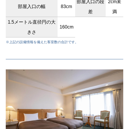
部屋入口の段
2cm未
部屋入口の幅
83cm
差
満
1.5メートル直径円の大
160cm
きさ
※上記の設備情報を備えた客室数の合計です。