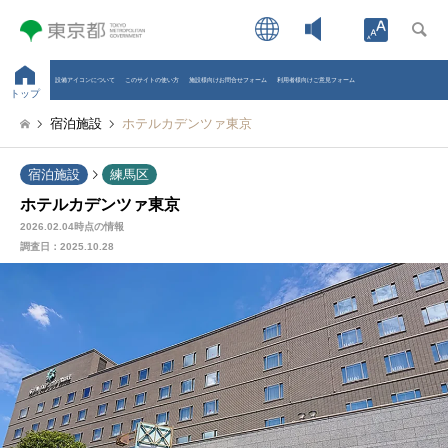
Open toolb
設備アイコンについて
このサイトの使い方
施設様向けお問合せフォーム
利用者様向けご意見フォーム
トップ
宿泊施設
ホテルカデンツァ東京
宿泊施設
練馬区
ホテルカデンツァ東京
2026.02.04時点の情報
調査日：
2025.10.28