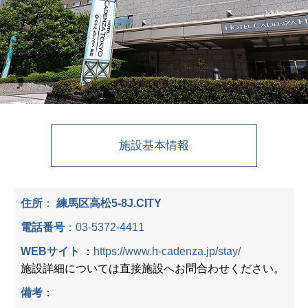
施設基本情報
住所
：
練馬区高松5-8J.CITY
電話番号
：
03-5372-4411
WEBサイト
：
https://www.h-cadenza.jp/stay/
施設詳細については直接施設へお問合わせください。
備考
：