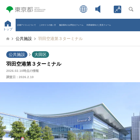
Open toolb
設備アイコンについて
このサイトの使い方
施設様向けお問合せフォーム
利用者様向けご意見フォーム
トップ
公共施設
羽田空港第３ターミナル
公共施設
大田区
羽田空港第３ターミナル
2026.02.10時点の情報
調査日：
2026.2.10