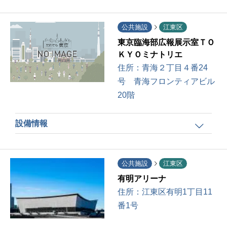
公共施設
江東区
東京臨海部広報展示室ＴＯ
ＫＹＯミナトリエ
住所：
青海２丁目４番24
号 青海フロンティアビル
20階
設備情報
公共施設
江東区
有明アリーナ
住所：
江東区有明1丁目11
番1号