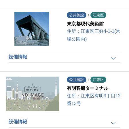
公共施設
江東区
東京都現代美術館
住所：
江東区三好4-1-1(木
場公園内)
設備情報
公共施設
江東区
有明客船ターミナル
住所：
江東区有明3丁目12
番13号
設備情報