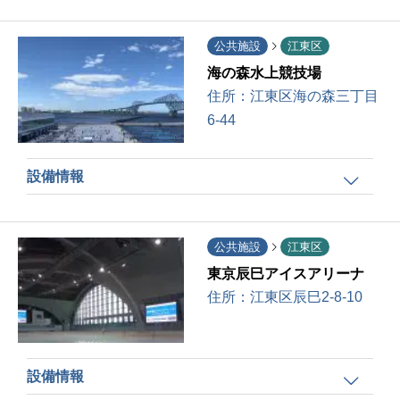
公共施設
江東区
海の森水上競技場
住所：
江東区海の森三丁目
6-44
設備情報
公共施設
江東区
東京辰巳アイスアリーナ
住所：
江東区辰巳2-8-10
設備情報