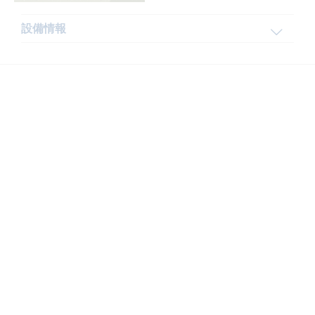
設備情報
公園
江東区
若洲海浜公園/若洲ゴルフリ
ンクス
住所：
江東区若洲三丁目１
番２号
設備情報
公園
江東区
春海橋公園
住所：
江東区豊洲二丁目