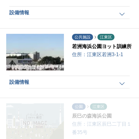
設備情報
公共施設
江東区
若洲海浜公園ヨット訓練所
住所：
江東区若洲3-1-1
設備情報
公園
江東区
辰巳の森海浜公園
住所：
江東区辰巳二丁目１
番35号