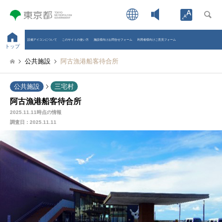
Open toolb
設備アイコンについて
このサイトの使い方
施設様向けお問合せフォーム
利用者様向けご意見フォーム
トップ
公共施設
阿古漁港船客待合所
公共施設
三宅村
阿古漁港船客待合所
2025.11.11時点の情報
調査日：
2025.11.11