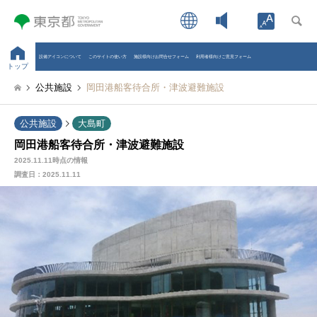
Open toolb
設備アイコンについて
このサイトの使い方
施設様向けお問合せフォーム
利用者様向けご意見フォーム
トップ
公共施設
岡田港船客待合所・津波避難施設
公共施設
大島町
岡田港船客待合所・津波避難施設
2025.11.11時点の情報
調査日：
2025.11.11