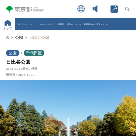
Open toolb
設備アイコンについて
このサイトの使い方
施設様向けお問合せフォーム
利用者様向けご意見フォーム
トップ
公園
日比谷公園
公園
千代田区
日比谷公園
2025.11.13時点の情報
調査日：
2025.11.13