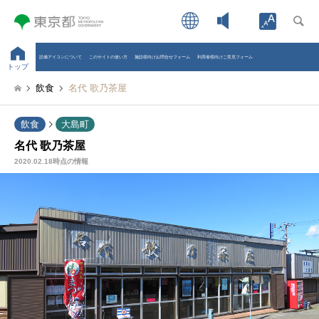
Open toolb
設備アイコンについて
このサイトの使い方
施設様向けお問合せフォーム
利用者様向けご意見フォーム
トップ
飲食
名代 歌乃茶屋
飲食
大島町
名代 歌乃茶屋
2020.02.18時点の情報