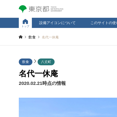
設備アイコンについて
このサイトの使
トップ
飲食
名代一休庵
飲食
八丈町
名代一休庵
2020.02.21時点の情報