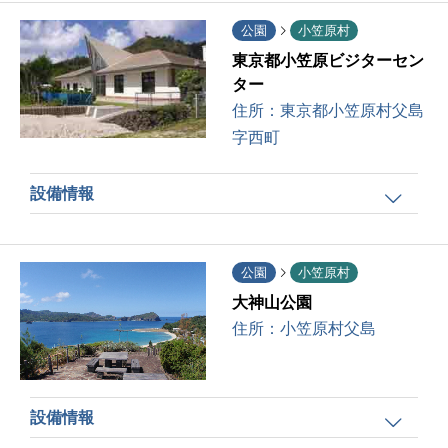
公園
小笠原村
東京都小笠原ビジターセン
ター
住所：
東京都小笠原村父島
字西町
設備情報
公園
小笠原村
大神山公園
住所：
小笠原村父島
設備情報