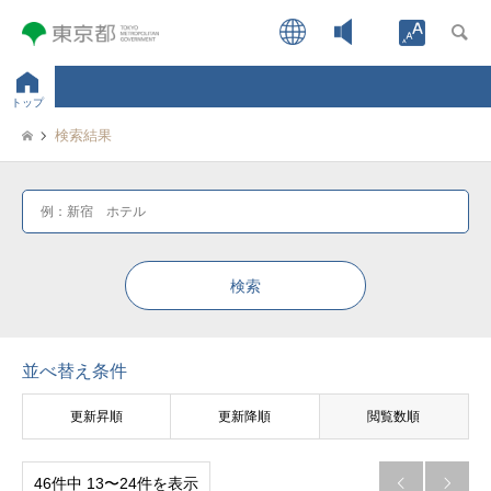
Open toolb
トップ
検索結果
並べ替え条件
更新昇順
更新降順
閲覧数順
46件中 13〜24件を表示

