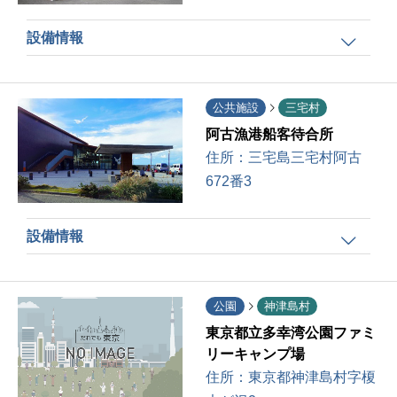
設備情報
公共施設
三宅村
阿古漁港船客待合所
住所：
三宅島三宅村阿古
672番3
設備情報
公園
神津島村
東京都立多幸湾公園ファミ
リーキャンプ場
住所：
東京都神津島村字榎