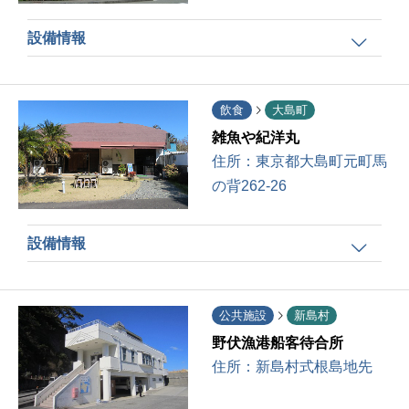
設備情報
飲食
大島町
雑魚や紀洋丸
住所：
東京都大島町元町馬
の背262-26
設備情報
公共施設
新島村
野伏漁港船客待合所
住所：
新島村式根島地先