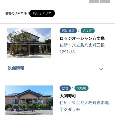
現在の検索条件
島しょエリア
宿泊施設
八丈町
ロッジオーシャン八丈島
住所：
八丈島八丈町三根
1291-18
設備情報
飲食
大島町
大関寿司
住所：
東京都大島町差木地
字クダッチ