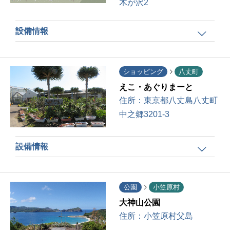
木が沢2
設備情報
ショッピング
八丈町
えこ・あぐりまーと
住所：
東京都八丈島八丈町
中之郷3201-3
設備情報
公園
小笠原村
大神山公園
住所：
小笠原村父島