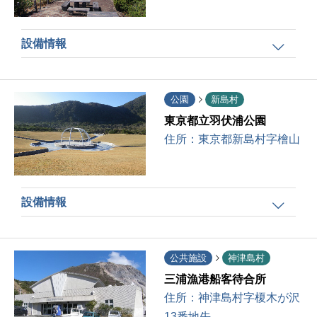
設備情報
公園
新島村
東京都立羽伏浦公園
住所：
東京都新島村字檜山
設備情報
公共施設
神津島村
三浦漁港船客待合所
住所：
神津島村字榎木が沢
13番地先