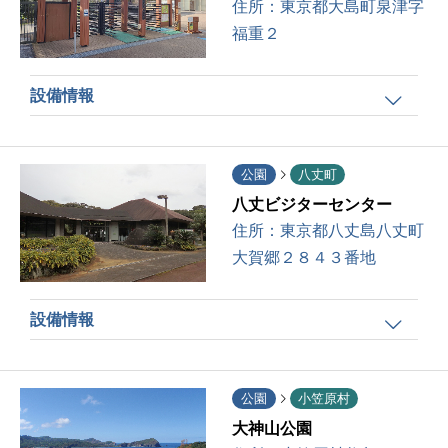
住所：
東京都大島町泉津字
福重２
設備情報
公園
八丈町
八丈ビジターセンター
住所：
東京都八丈島八丈町
大賀郷２８４３番地
設備情報
公園
小笠原村
大神山公園