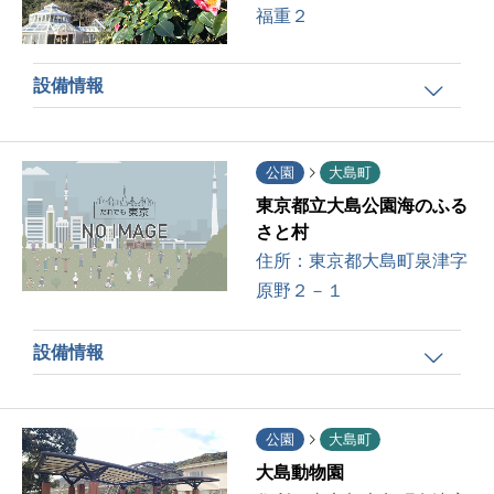
福重２
設備情報
公園
大島町
東京都立大島公園海のふる
さと村
住所：
東京都大島町泉津字
原野２－１
設備情報
公園
大島町
大島動物園