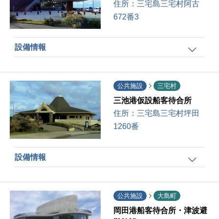
住所：
三宅島三宅村阿古
672番3
設備情報
公共施設
三宅村
三池港仮設船客待合所
住所：
三宅島三宅村坪田
1260番
設備情報
公共施設
大島町
岡田港船客待合所・津波避