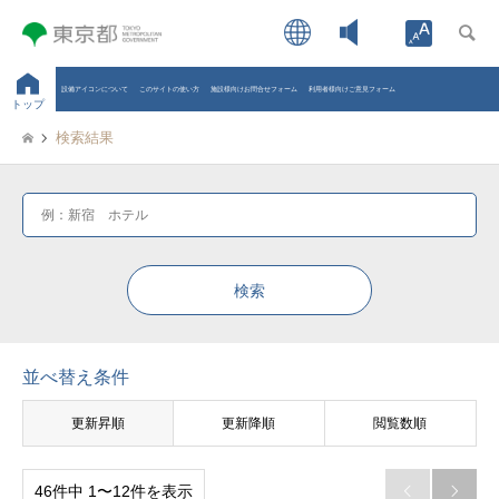
Open toolb
設備アイコンについて
このサイトの使い方
施設様向けお問合せフォーム
利用者様向けご意見フォーム
トップ
検索結果
並べ替え条件
更新昇順
更新降順
閲覧数順
46件中 1〜12件を表示

