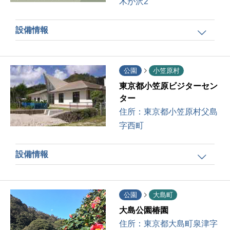
木が沢2
設備情報
公園
小笠原村
東京都小笠原ビジターセン
ター
住所：
東京都小笠原村父島
字西町
設備情報
公園
大島町
大島公園椿園
住所：
東京都大島町泉津字