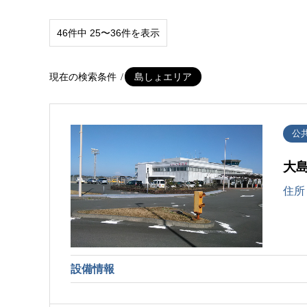
46件中 25〜36件を表示
現在の検索条件
島しょエリア
公
大
住所
設備情報