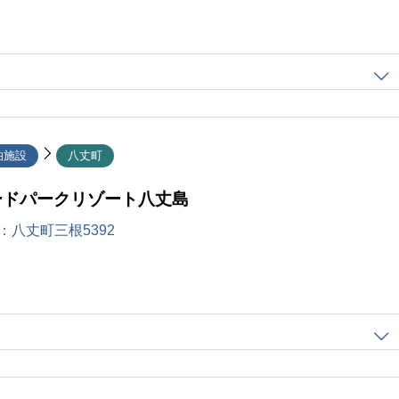
泊施設
八丈町
ードパークリゾート八丈島
：
八丈町三根5392