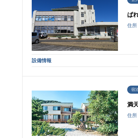
ぱ
住所
設備情報
宿
満
住所