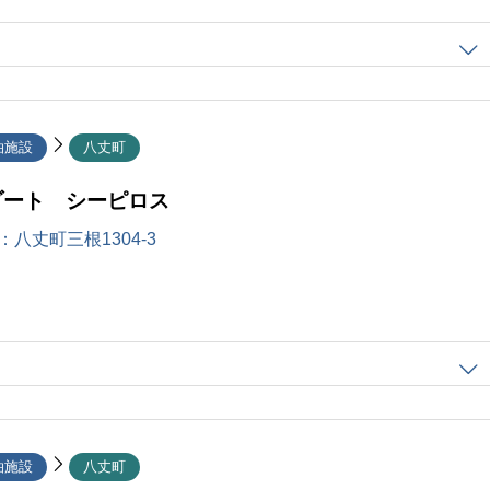
泊施設
八丈町
ゾート シーピロス
：
八丈町三根1304-3
泊施設
八丈町