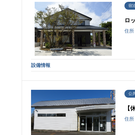
宿
ロ
住所
設備情報
公
【
住所