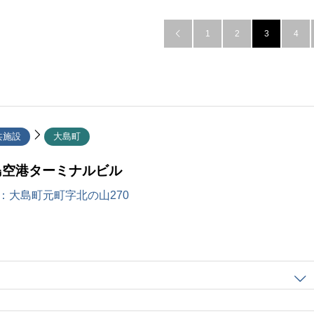
1
2
3
4

共施設
大島町
島空港ターミナルビル
：
大島町元町字北の山270