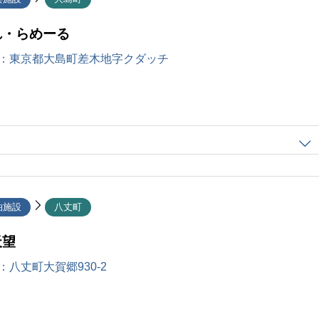
れ・らめーる
：
東京都大島町差木地字クダッチ
泊施設
八丈町
天望
：
八丈町大賀郷930-2