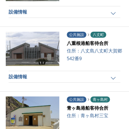
設備情報
公共施設
八丈町
八重根港船客待合所
住所：
八丈島八丈町大賀郷
542番9
設備情報
公共施設
青ヶ島村
青ヶ島港船客待合所
住所：
青ヶ島村三宝