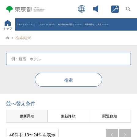
Open toolb
設備アイコンについて
このサイトの使い方
施設様向けお問合せフォーム
利用者様向けご意見フォーム
トップ
検索結果
並べ替え条件
更新昇順
更新降順
閲覧数順
46件中 13〜24件を表示

