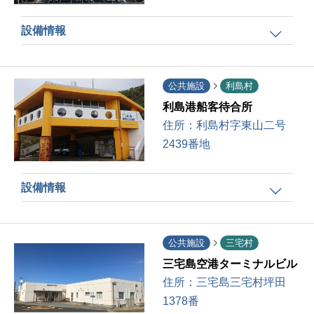
設備情報
公共施設
利島村
利島港船客待合所
住所：
利島村字東山二号
2439番地
設備情報
公共施設
三宅村
三宅島空港ターミナルビル
住所：
三宅島三宅村坪田
1378番