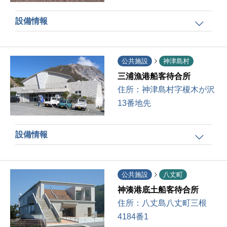
設備情報
公共施設
神津島村
三浦漁港船客待合所
住所：
神津島村字榎木が沢
13番地先
設備情報
公共施設
八丈町
神湊港底土船客待合所
住所：
八丈島八丈町三根
4184番1