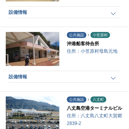
設備情報
公共施設
小笠原村
沖港船客待合所
住所：
小笠原村母島元地
設備情報
公共施設
八丈町
八丈島空港ターミナルビル
住所：
八丈島八丈町大賀郷
2839-2